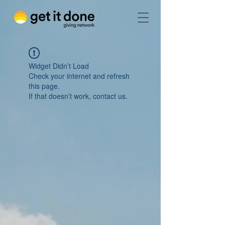
Widget Didn’t Load
Check your internet and refresh
this page.
If that doesn’t work, contact us.