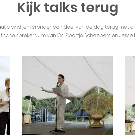
Kijk talks terug
utje vind je hieronder een deel van de dag terug met d
tische sprekers: Jim van Os, Floortje Scheepers en Jesse 